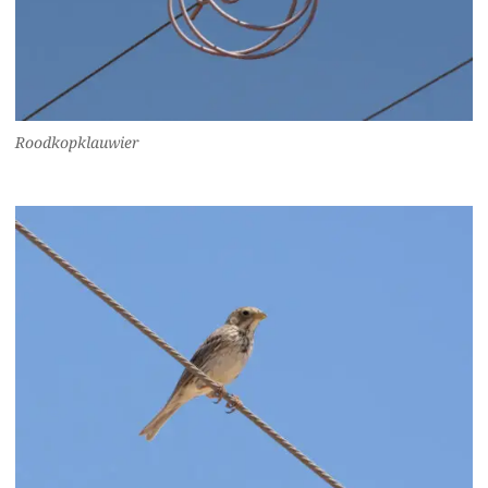
Roodkopklauwier