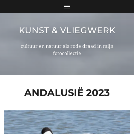
KUNST & VLIEGWERK
cultuur en natuur als rode draad in mijn
fotocollectie
ANDALUSIË 2023