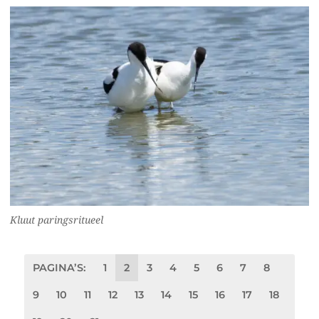
Kluut paringsritueel
PAGINA’S:
1
2
3
4
5
6
7
8
9
10
11
12
13
14
15
16
17
18