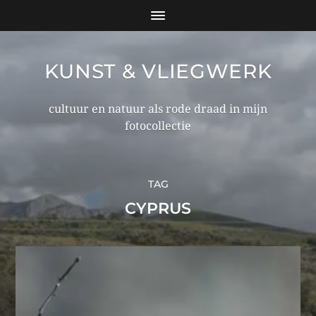
KUNST & VLIEGWERK
cultuur en natuur als rode draad in mijn
fotocollectie
TAG
CYPRUS