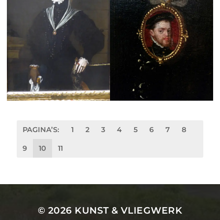
PAGINA’S:
1
2
3
4
5
6
7
8
9
10
11
© 2026
KUNST & VLIEGWERK