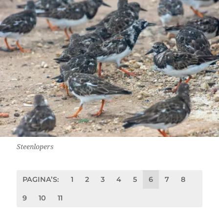
Steenlopers
PAGINA’S:
1
2
3
4
5
6
7
8
9
10
11