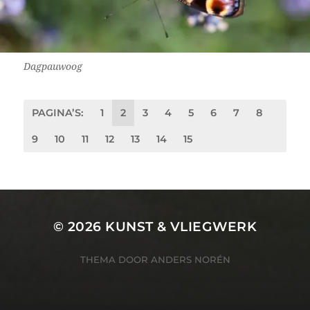
Dagpauwoog
PAGINA’S:
1
2
3
4
5
6
7
8
9
10
11
12
13
14
15
© 2026
KUNST & VLIEGWERK
THEMA DOOR
ANDERS NORÉN