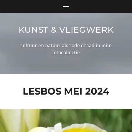
KUNST & VLIEGWERK
cultuur en natuur als rode draad in mijn
fotocollectie
LESBOS MEI 2024