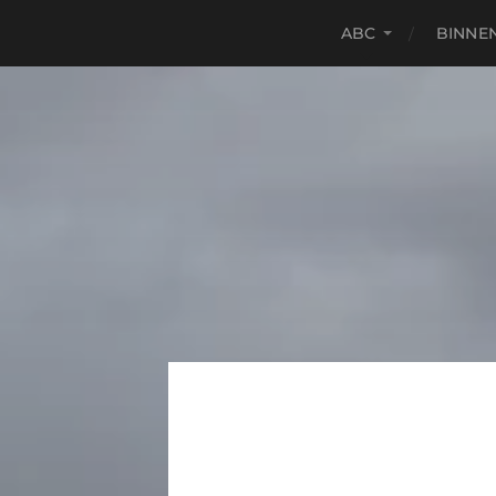
ABC
BINNE