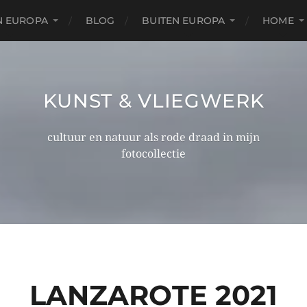
N EUROPA
BLOG
BUITEN EUROPA
HOME
KUNST & VLIEGWERK
cultuur en natuur als rode draad in mijn
fotocollectie
LANZAROTE 2021