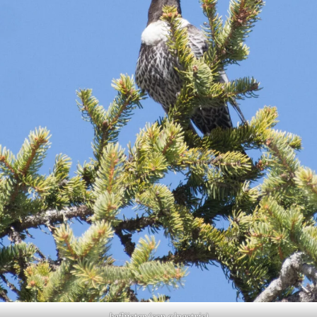
beflijster (ssp alpestris)