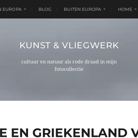
N EUROPA
BLOG
BUITEN EUROPA
HOME
KUNST & VLIEGWERK
cultuur en natuur als rode draad in mijn
fotocollectie
E EN GRIEKENLAND