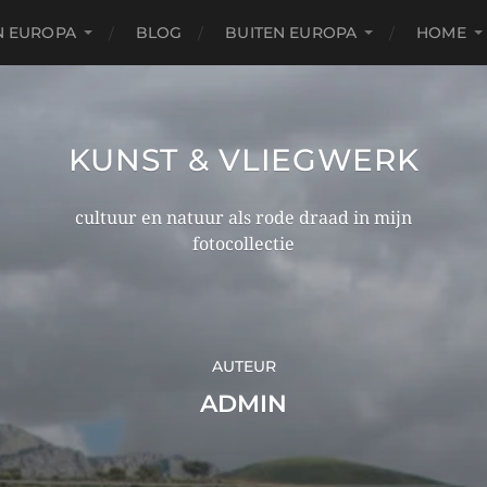
N EUROPA
BLOG
BUITEN EUROPA
HOME
KUNST & VLIEGWERK
cultuur en natuur als rode draad in mijn
fotocollectie
AUTEUR
ADMIN